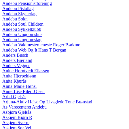
Andebu Pensjonistforening
Andebu Pistollag
Andebu Skytterlag
Andebu Sokn
Andebu Soul Children
Andebu Sykkelklubb
Andebu Ungdomshus
Andebu Ungdomslag
Andebu Vaktmestertjeneste Roger Børkmo
Andebu Web Og It Hans T Bergan
Anders Busch
Anders Bærland
Anders Vegger
Anine Horntvedt Eliassen
Anita Hjerpekjønn
Anita Kjærås
Anna-Marie Hønsi
Anne-Lise Eilert-Olsen
Arild Gjelsås
Arjuna-Aktiv Helse Og Livsglede Tone Brønstad
As Varecenteret Andebu
Asbjørn Gjelsås
Askjem Bjørn R
Askjem Sverre
Askjem Sør Vel