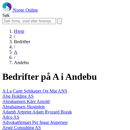
Norge Online
Søk
Hjem
/
Bedrifter
/
A
/
Andebu
Bedrifter på A i Andebu
A La Carte Selskaper Og Mat ANS
Abg Holding AS
Abrahamsen Kåre Arnold
Abrahamsen Skogpleie
Adamb Artprint Adam Ryszard Borak
Adco AS
Advokatfirmaet Per Ingar Jespersen
Aegir Consulting AS