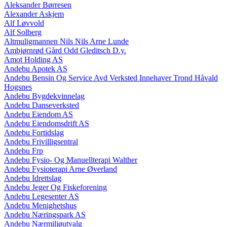
Aleksander Børresen
Alexander Askjem
Alf Løvvold
Alf Solberg
Altmuligmannen Nils Nils Arne Lunde
Ambjørnrød Gård Odd Gleditsch D.y.
Amot Holding AS
Andebu Apotek AS
Andebu Bensin Og Service Avd Verksted Innehaver Trond Håvald
Hogsnes
Andebu Bygdekvinnelag
Andebu Danseverksted
Andebu Eiendom AS
Andebu Eiendomsdrift AS
Andebu Fortidslag
Andebu Frivilligsentral
Andebu Frp
Andebu Fysio- Og Manuellterapi Walther
Andebu Fysioterapi Arne Øverland
Andebu Idrettslag
Andebu Jeger Og Fiskeforening
Andebu Legesenter AS
Andebu Menighetshus
Andebu Næringspark AS
Andebu Nærmiljøutvalg