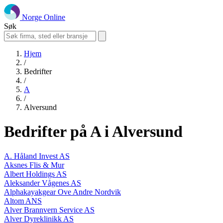
Norge Online
Søk
Hjem
/
Bedrifter
/
A
/
Alversund
Bedrifter på A i Alversund
A. Håland Invest AS
Aksnes Flis & Mur
Albert Holdings AS
Aleksander Vågenes AS
Alphakayakgear Ove Andre Nordvik
Altom ANS
Alver Brannvern Service AS
Alver Dyreklinikk AS