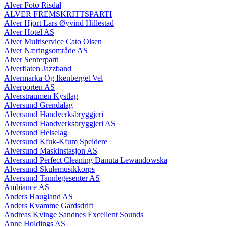
Alver Foto Risdal
ALVER FREMSKRITTSPARTI
Alver Hjort Lars Øyvind Hillestad
Alver Hotel AS
Alver Multiservice Cato Olsen
Alver Næringsområde AS
Alver Senterparti
Alverflaten Jazzband
Alvermarka Og Ikenberget Vel
Alverporten AS
Alverstraumen Kystlag
Alversund Grendalag
Alversund Handverksbryggjeri
Alversund Handverksbryggjeri AS
Alversund Helselag
Alversund Kfuk-Kfum Speidere
Alversund Maskinstasjon AS
Alversund Perfect Cleaning Danuta Lewandowska
Alversund Skulemusikkorps
Alversund Tannlegesenter AS
Ambiance AS
Anders Haugland AS
Anders Kvamme Gardsdrift
Andreas Kvinge Sandnes Excellent Sounds
Anne Holdings AS