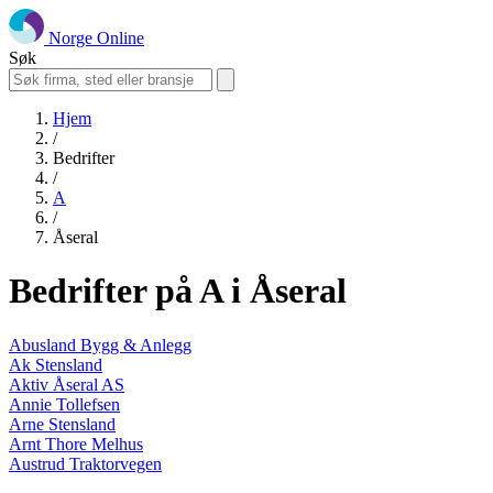
Norge Online
Søk
Hjem
/
Bedrifter
/
A
/
Åseral
Bedrifter på A i Åseral
Abusland Bygg & Anlegg
Ak Stensland
Aktiv Åseral AS
Annie Tollefsen
Arne Stensland
Arnt Thore Melhus
Austrud Traktorvegen