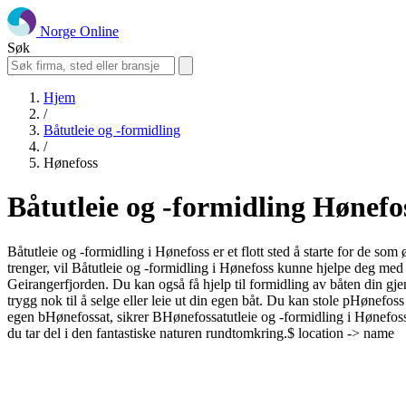
Norge Online
Søk
Hjem
/
Båtutleie og -formidling
/
Hønefoss
Båtutleie og -formidling Hønefo
Båtutleie og -formidling i Hønefoss er et flott sted å starte for de som 
trenger, vil Båtutleie og -formidling i Hønefoss kunne hjelpe deg med de
Geirangerfjorden. Du kan også få hjelp til formidling av båten din gje
trygg nok til å selge eller leie ut din egen båt. Du kan stole pHønefoss
egen bHønefossat, sikrer BHønefossatutleie og -formidling i Hønefos
du tar del i den fantastiske naturen rundtomkring.$ location -> name