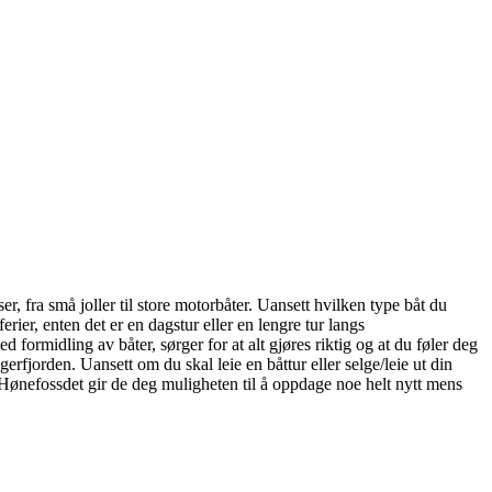
er, fra små joller til store motorbåter. Uansett hvilken type båt du
rier, enten det er en dagstur eller en lengre tur langs
formidling av båter, sørger for at alt gjøres riktig og at du føler deg
erfjorden. Uansett om du skal leie en båttur eller selge/leie ut din
ønefossdet gir de deg muligheten til å oppdage noe helt nytt mens