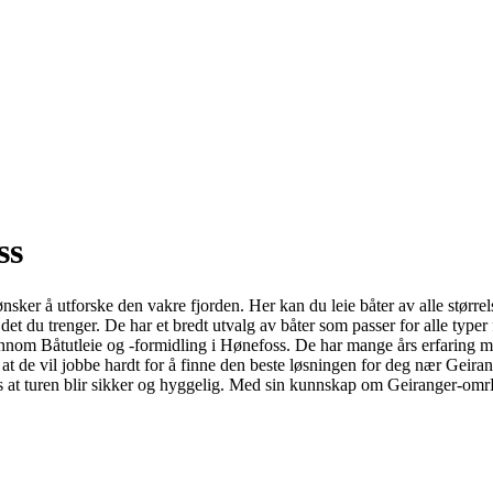
ss
ønsker å utforske den vakre fjorden. Her kan du leie båter av alle størrels
t du trenger. De har et bredt utvalg av båter som passer for alle typer fe
nnom Båtutleie og -formidling i Hønefoss. De har mange års erfaring med 
 at de vil jobbe hardt for å finne den beste løsningen for deg nær Geirang
s at turen blir sikker og hyggelig. Med sin kunnskap om Geiranger-omrH