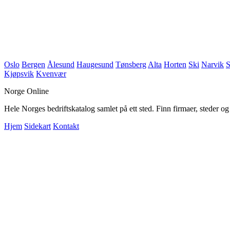
Oslo
Bergen
Ålesund
Haugesund
Tønsberg
Alta
Horten
Ski
Narvik
S
Kjøpsvik
Kvenvær
Norge Online
Hele Norges bedriftskatalog samlet på ett sted. Finn firmaer, steder o
Hjem
Sidekart
Kontakt