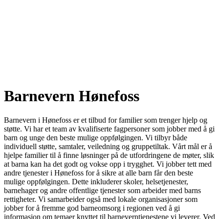
Barnevern Hønefoss
Barnevern i Hønefoss er et tilbud for familier som trenger hjelp og
støtte. Vi har et team av kvalifiserte fagpersoner som jobber med å gi
barn og unge den beste mulige oppfølgingen. Vi tilbyr både
individuell støtte, samtaler, veiledning og gruppetiltak. Vårt mål er å
hjelpe familier til å finne løsninger på de utfordringene de møter, slik
at barna kan ha det godt og vokse opp i trygghet. Vi jobber tett med
andre tjenester i Hønefoss for å sikre at alle barn får den beste
mulige oppfølgingen. Dette inkluderer skoler, helsetjenester,
barnehager og andre offentlige tjenester som arbeider med barns
rettigheter. Vi samarbeider også med lokale organisasjoner som
jobber for å fremme god barneomsorg i regionen ved å gi
informasjon om temaer knyttet til barneverntjenestene vi leverer. Ved