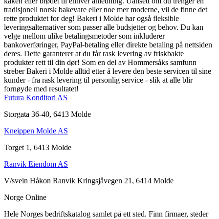
kaken eller brødet til enhver anledning. Uansett om du trenger en
tradisjonell norsk bakevare eller noe mer moderne, vil de finne det
rette produktet for deg! Bakeri i Molde har også fleksible
leveringsalternativer som passer alle budsjetter og behov. Du kan
velge mellom ulike betalingsmetoder som inkluderer
bankoverføringer, PayPal-betaling eller direkte betaling på nettsiden
deres. Dette garanterer at du får rask levering av friskbakte
produkter rett til din dør! Som en del av Hommersåks samfunn
streber Bakeri i Molde alltid etter å levere den beste servicen til sine
kunder - fra rask levering til personlig service - slik at alle blir
fornøyde med resultatet!
Futura Konditori AS
Storgata 36-40, 6413 Molde
Kneippen Molde AS
Torget 1, 6413 Molde
Ranvik Eiendom AS
V/svein Håkon Ranvik Kringsjåvegen 21, 6414 Molde
Norge Online
Hele Norges bedriftskatalog samlet på ett sted. Finn firmaer, steder