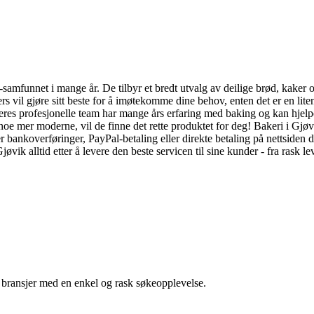
amfunnet i mange år. De tilbyr et bredt utvalg av deilige brød, kaker o
vil gjøre sitt beste for å imøtekomme dine behov, enten det er en liten be
 Deres profesjonelle team har mange års erfaring med baking og kan hjel
oe mer moderne, vil de finne det rette produktet for deg! Bakeri i Gjøvi
nkoverføringer, PayPal-betaling eller direkte betaling på nettsiden der
k alltid etter å levere den beste servicen til sine kunder - fra rask lever
g bransjer med en enkel og rask søkeopplevelse.