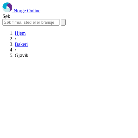
Norge Online
Søk
Hjem
/
Bakeri
/
Gjøvik