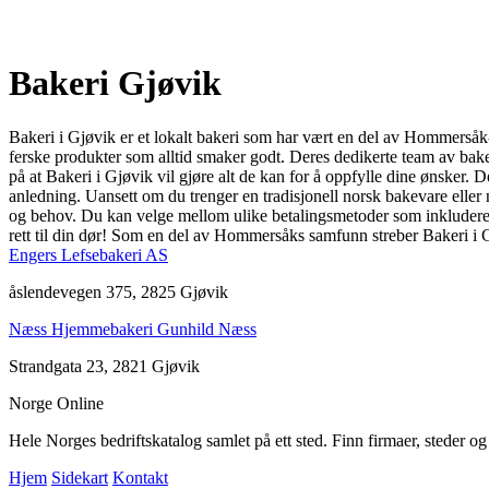
Bakeri Gjøvik
Bakeri i Gjøvik er et lokalt bakeri som har vært en del av Hommersåk-s
ferske produkter som alltid smaker godt. Deres dedikerte team av bakers 
på at Bakeri i Gjøvik vil gjøre alt de kan for å oppfylle dine ønsker.
anledning. Uansett om du trenger en tradisjonell norsk bakevare eller n
og behov. Du kan velge mellom ulike betalingsmetoder som inkluderer ba
rett til din dør! Som en del av Hommersåks samfunn streber Bakeri i Gjøvi
Engers Lefsebakeri AS
åslendevegen 375, 2825 Gjøvik
Næss Hjemmebakeri Gunhild Næss
Strandgata 23, 2821 Gjøvik
Norge Online
Hele Norges bedriftskatalog samlet på ett sted. Finn firmaer, steder o
Hjem
Sidekart
Kontakt