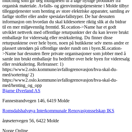
mulching som gir deg muligheten til å lage nyttige produkter fra
organisk materiale. Avfalls- og gjenvinningstjenestene i Molde tilbyr
tilleggstjenester som henting av store elektriske apparater, samling av
farlige stoffer eller andre spesialavfallstyper. De har dessuten
informasjon om hvordan du skal kildesortere riktig slik at du bidrar
til en mer miljøvennlig fremtid. $Location->Name har et godt
utviklet nettverk med offentlige returpunkter der du kan levere brukt
emballasje for videresalg eller resirkulering. Du finner disse
returpunktene over hele byen, noen på butikkene selv mens andre er
plassert utendørs på offentlige steder rundt om i byen.$Location-
>Name har dessuten flere private organisasjoner som jobber med å
samle inn brukt emballasje fra bedrifter over hele byen for videresalg
eller resirkulering. Referanser: 1)
https://www2.oslo.kommune/avfallogrenovasjon/hva-skal-du-
med/sortering/ 2)
https://www2.oslo.kommune/avfallogrenovasjon/hva-skal-du-
med/henting_og_opp
Bjarne Øverland AS
Fannestrandvegen 146, 6419 Molde
Romsdalshalvøya Interkommunale Renovasjonsselskap IKS
årøsetervegen 56, 6422 Molde
Norge Online