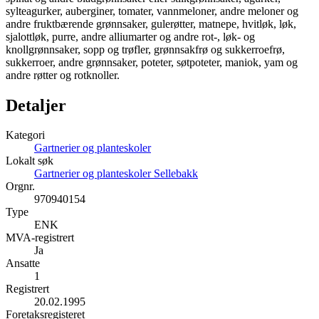
sylteagurker, auberginer, tomater, vannmeloner, andre meloner og
andre fruktbærende grønnsaker, gulerøtter, matnepe, hvitløk, løk,
sjalottløk, purre, andre alliumarter og andre rot-, løk- og
knollgrønnsaker, sopp og trøfler, grønnsakfrø og sukkerroefrø,
sukkerroer, andre grønnsaker, poteter, søtpoteter, maniok, yam og
andre røtter og rotknoller.
Detaljer
Kategori
Gartnerier og planteskoler
Lokalt søk
Gartnerier og planteskoler Sellebakk
Orgnr.
970940154
Type
ENK
MVA-registrert
Ja
Ansatte
1
Registrert
20.02.1995
Foretaksregisteret