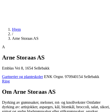
Hjem
/
Arne Storaas AS
A
Arne Storaas AS
Emblas Vei 8, 1654 Sellebakk
Gartnerier og planteskoler
ENK
Orgnr. 970940154
Sellebakk
Ring
Om Arne Storaas AS
Dyrking av grønnsaker, meloner, rot- og knollvekster Omfatter
dyrking av: artisjokker, asparges, kål, blomkål, broccoli, salat, sikori,
spinat og andre bladgrønnsaker eller stilkgrønnsaker, agurker,