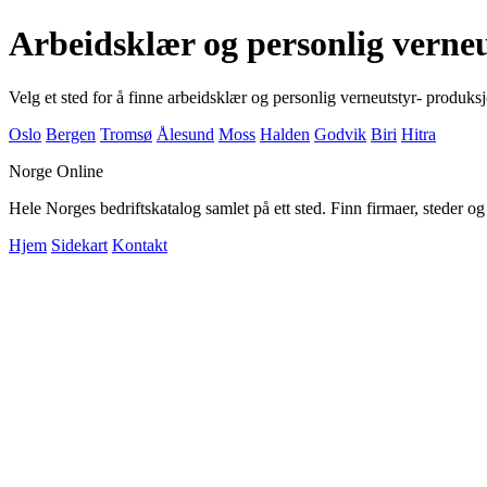
Arbeidsklær og personlig verne
Velg et sted for å finne arbeidsklær og personlig verneutstyr- produks
Oslo
Bergen
Tromsø
Ålesund
Moss
Halden
Godvik
Biri
Hitra
Norge Online
Hele Norges bedriftskatalog samlet på ett sted. Finn firmaer, steder o
Hjem
Sidekart
Kontakt