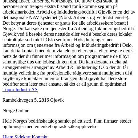
praksisplasser, kurser og workshops. De tilbyr også støtte til
personer som trenger ekstra bistand for å komme seg inn på
arbeidsmarkedet. Arbeid og Inkluderingsbedrift i Gjøvik er en del av
det nasjonale NAV-systemet (Norsk Arbeids-og Velferdstjeneste).
Det betyr at deres tjenester er gratis for alle arbeidssøkere bosatt i
Norge. Du kan søke om tjenester fra Arbeid og Inkluderingsbedrift i
Gjøvik ved å besøke deres nettside eller ved å besøke deres lokaler
sentralt plassert midt i Oslo sentrum. Hvis du trenger mer
informasjon om tjenestene fra Arbeid og Inkluderingsbedrift i Oslo,
kan du ta kontakt med dem via telefon eller epost eller besøke deres
nettside der du finner mer informasjon om programmene de tilbyr
samt nyttige tips om jobbsøkingen din. Du kan dessuten delta på
arrangementer arrangert av Arbeid & Inkludering Oslo der du får
muntlig veiledning fra profesjonelle rådgivere samt muligheten til å
knytte nye kontakter innenfor bransjen din.Gjøvik har flere store
bedrifter som leter etter ansatte, så det er all grunn til optimisme!
Topro Industri AS
Rambekkvegen 5, 2816 Gjøvik
Norge Online
Hele Norges bedriftskatalog samlet på ett sted. Finn firmaer, steder
og bransjer med en enkel og rask søkeopplevelse.
Hjem
Sidekart
Kontakt