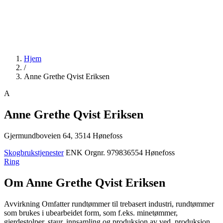
Hjem
/
Anne Grethe Qvist Eriksen
A
Anne Grethe Qvist Eriksen
Gjermundboveien 64, 3514 Hønefoss
Skogbrukstjenester
ENK
Orgnr. 979836554
Hønefoss
Ring
Om Anne Grethe Qvist Eriksen
Avvirkning Omfatter rundtømmer til trebasert industri, rundtømmer
som brukes i ubearbeidet form, som f.eks. minetømmer,
gjerdestolper, staur, innsamling og produksjon av ved, produksjon