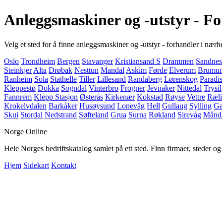
Anleggsmaskiner og -utstyr - F
Velg et sted for å finne anleggsmaskiner og -utstyr - forhandler i nærh
Oslo
Trondheim
Bergen
Stavanger
Kristiansand S
Drammen
Sandnes
Steinkjer
Alta
Drøbak
Nesttun
Mandal
Askim
Førde
Elverum
Brumun
Ranheim
Sola
Stathelle
Tiller
Lillesand
Randaberg
Lørenskog
Paradi
Kleppestø
Dokka
Sogndal
Vinterbro
Frogner
Jevnaker
Nittedal
Trysil
Fannrem
Klepp Stasjon
Østerås
Kirkenær
Kokstad
Røyse
Vettre
Ræl
Krokelvdalen
Barkåker
Husøysund
Lonevåg
Hell
Gullaug
Sylling
Ga
Skui
Stordal
Nedstrand
Søfteland
Grua
Surna
Røkland
Sirevåg
Månd
Norge Online
Hele Norges bedriftskatalog samlet på ett sted. Finn firmaer, steder o
Hjem
Sidekart
Kontakt