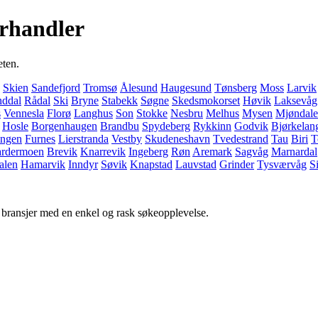
orhandler
eten.
Skien
Sandefjord
Tromsø
Ålesund
Haugesund
Tønsberg
Moss
Larvik
ddal
Rådal
Ski
Bryne
Stabekk
Søgne
Skedsmokorset
Høvik
Laksevåg
s
Vennesla
Florø
Langhus
Son
Stokke
Nesbru
Melhus
Mysen
Mjøndal
Hosle
Borgenhaugen
Brandbu
Spydeberg
Rykkinn
Godvik
Bjørkelan
ingen
Furnes
Lierstranda
Vestby
Skudeneshavn
Tvedestrand
Tau
Biri
T
rdermoen
Brevik
Knarrevik
Ingeberg
Røn
Aremark
Sagvåg
Marnardal
alen
Hamarvik
Inndyr
Søvik
Knapstad
Lauvstad
Grinder
Tysværvåg
S
g bransjer med en enkel og rask søkeopplevelse.