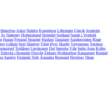
Hønefoss
Asker
Halden
Kongsberg
Lillestrøm
Gjøvik
Jessheim
Ås
Nøtterøy
Holmestrand
Heimdal
Sortland
Sande i Vestfold
en
Hagan
Fetsund
Straume
Haslum
Tananger
Sandnessjøen
Risør
gen
Grålum
Sem
Skiptvet
Vågå
Øyer
Skodje
Vøyenenga
Ågotnes
omasjord
Trollåsen
Lierskogen
Dal
Sørreisa
Våle
Indre Arna
Kolbu
Eidsvåg i Romsdal
Florvåg
Eidsnes
Hvittingfoss
Kaupanger
Reistad
ira
Sandve
Frolands Verk
Åsmarka
Borgund
Herefoss
Titran