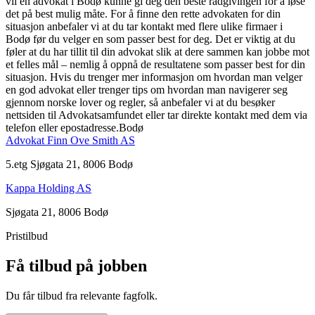
vil en advokat i Bodø kunne gi deg den beste rådgivingen for å løse
det på best mulig måte. For å finne den rette advokaten for din
situasjon anbefaler vi at du tar kontakt med flere ulike firmaer i
Bodø før du velger en som passer best for deg. Det er viktig at du
føler at du har tillit til din advokat slik at dere sammen kan jobbe mot
et felles mål – nemlig å oppnå de resultatene som passer best for din
situasjon. Hvis du trenger mer informasjon om hvordan man velger
en god advokat eller trenger tips om hvordan man navigerer seg
gjennom norske lover og regler, så anbefaler vi at du besøker
nettsiden til Advokatsamfundet eller tar direkte kontakt med dem via
telefon eller epostadresse.Bodø
Advokat Finn Ove Smith AS
5.etg Sjøgata 21, 8006 Bodø
Kappa Holding AS
Sjøgata 21, 8006 Bodø
Pristilbud
Få tilbud på jobben
Du får tilbud fra relevante fagfolk.