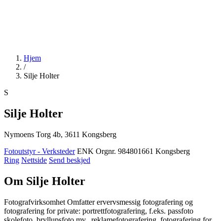
Hjem
/
Silje Holter
S
Silje Holter
Nymoens Torg 4b, 3611 Kongsberg
Fotoutstyr - Verksteder
ENK
Orgnr. 984801661
Kongsberg
Ring
Nettside
Send beskjed
Om Silje Holter
Fotografvirksomhet Omfatter ervervsmessig fotografering og
fotografering for private: portrettfotografering, f.eks. passfoto
skolefoto, bryllupsfoto mv., reklamefotografering, fotografering for