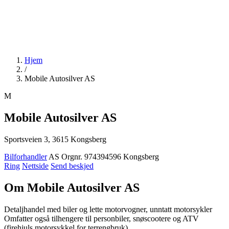
Hjem
/
Mobile Autosilver AS
M
Mobile Autosilver AS
Sportsveien 3, 3615 Kongsberg
Bilforhandler
AS
Orgnr. 974394596
Kongsberg
Ring
Nettside
Send beskjed
Om Mobile Autosilver AS
Detaljhandel med biler og lette motorvogner, unntatt motorsykler
Omfatter også tilhengere til personbiler, snøscootere og ATV
(firehjuls motorsykkel for terrengbruk)