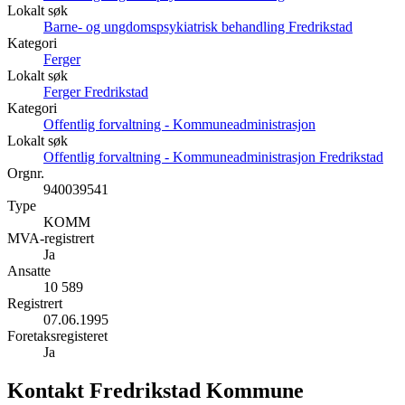
Lokalt søk
Barne- og ungdomspsykiatrisk behandling Fredrikstad
Kategori
Ferger
Lokalt søk
Ferger Fredrikstad
Kategori
Offentlig forvaltning - Kommuneadministrasjon
Lokalt søk
Offentlig forvaltning - Kommuneadministrasjon Fredrikstad
Orgnr.
940039541
Type
KOMM
MVA-registrert
Ja
Ansatte
10 589
Registrert
07.06.1995
Foretaksregisteret
Ja
Kontakt Fredrikstad Kommune