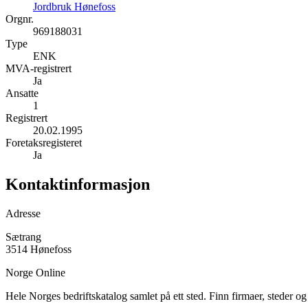
Jordbruk Hønefoss
Orgnr.
969188031
Type
ENK
MVA-registrert
Ja
Ansatte
1
Registrert
20.02.1995
Foretaksregisteret
Ja
Kontaktinformasjon
Adresse
Sætrang
3514 Hønefoss
Norge Online
Hele Norges bedriftskatalog samlet på ett sted. Finn firmaer, steder o